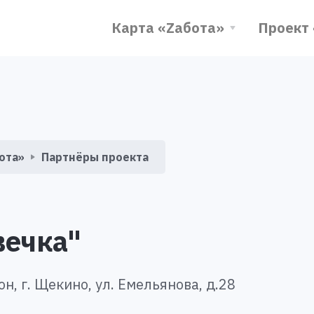
Карта «Zабота»
Проект
ота»
Партнёры проекта
вечка"
н, г. Щекино, ул. Емельянова, д.28