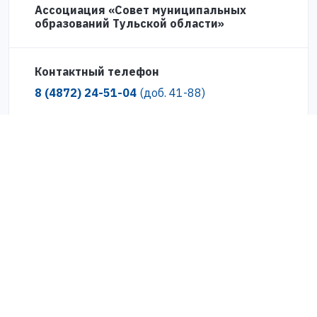
Ассоциация «Совет муниципальных
образований Тульской области»
Контактный телефон
8 (4872) 24-51-04
(доб. 41-88)
Где можно получить карту «Zабота»?
С кем можно связаться по вопросу
выдачи карт «Zабота»?