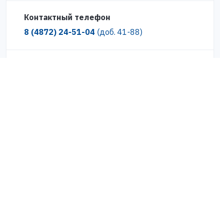
Контактный телефон
8 (4872) 24-51-04
(доб. 41-88)
Где можно получить карту «Zабота»?
С кем можно связаться по вопросу
выдачи карт «Zабота»?
Карта «Zабота»