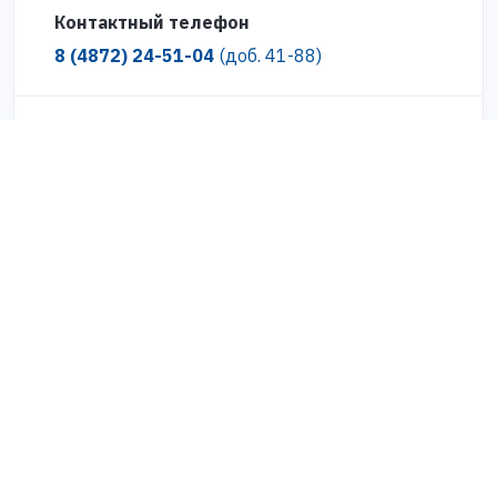
Контактный телефон
8 (4872) 24-51-04
(доб. 41-88)
Где можно получить карту «Zабота»?
С кем можно связаться по вопросу
выдачи карт «Zабота»?
Карта «Zабота»
Региональная карта поддержки