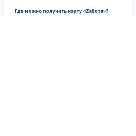
Где можно получить карту «Zабота»?
С кем можно связаться по вопросу
выдачи карт «Zабота»?
Карта «Zабота»
Региональная карта поддержки
Где принимают карту
География проекта
Где можно получить карту
Контакты