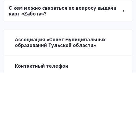
С кем можно связаться по вопросу выдачи
карт «Zабота»?
Ассоциация «Совет муниципальных
образований Тульской области»
Контактный телефон
8 (4872) 24-51-04
(доб. 41-88)
Где можно получить карту «Zабота»?
С кем можно связаться по вопросу
выдачи карт «Zабота»?