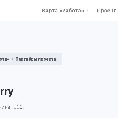
Карта «Zабота»
Проект
ота»
Партнёры проекта
rry
нина, 110.