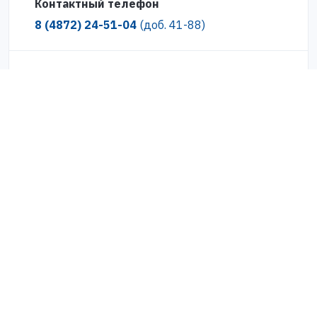
Контактный телефон
8 (4872) 24-51-04
(доб. 41-88)
Где можно получить карту «Zабота»?
С кем можно связаться по вопросу
выдачи карт «Zабота»?
Карта «Zабота»
Региональная карта поддержки