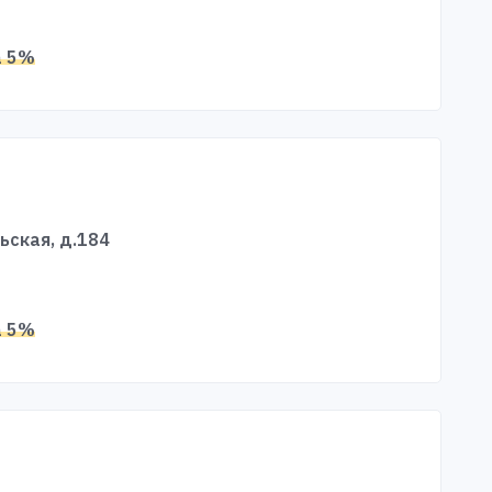
а 5%
рьская, д.184
а 5%