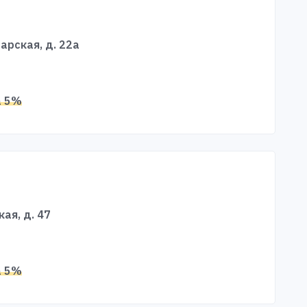
тарская, д. 22а
а 5%
кая, д. 47
а 5%