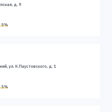
пская, д. 9
а 5%
кий, ул. К.Паустовского, д. 1
а 5%