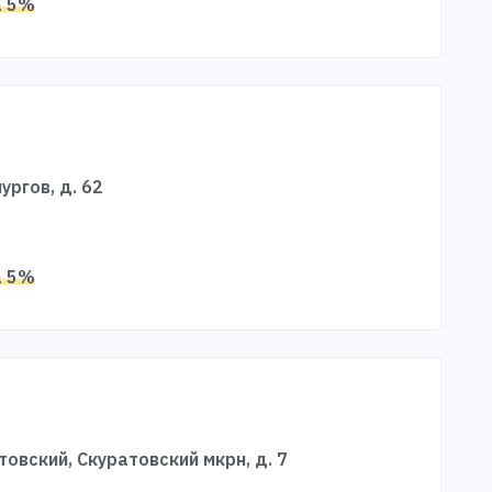
а 5%
ургов, д. 62
а 5%
атовский, Скуратовский мкрн, д. 7