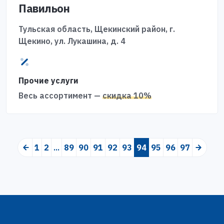
Павильон
Тульская область, Щекинский район, г.
Щекино, ул. Лукашина, д. 4
Прочие услуги
Весь ассортимент —
скидка 10%
1
2
...
89
90
91
92
93
94
(current)
95
96
97