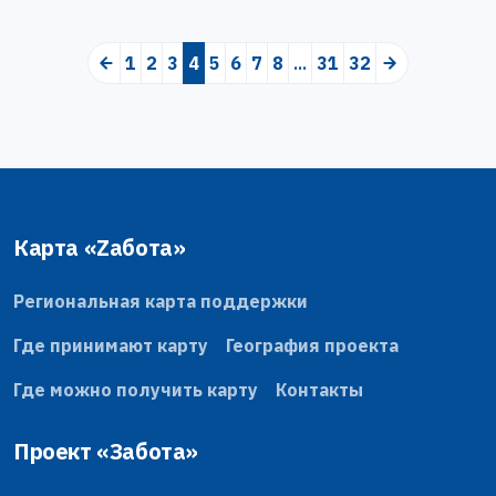
1
2
3
4
(current)
5
6
7
8
...
31
32
Карта «Zабота»
Региональная карта поддержки
Где принимают карту
География проекта
Где можно получить карту
Контакты
Проект «Забота»